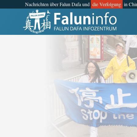
Nachrichten über Falun Dafa und
die Verfolgung
in Chi
Was ist Falun Gong?
Warum verfolgt?
Pressemitteilungen
Statements
Persönliche Geschichten
Neueste Nachrichten
Newsletter