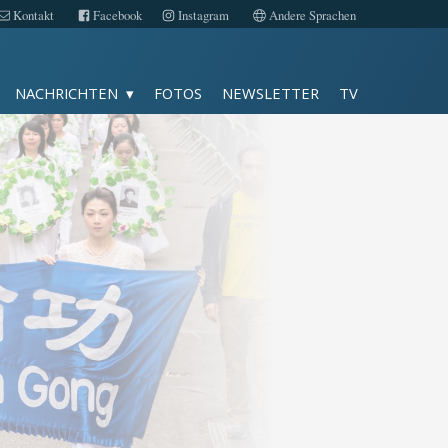
Kontakt
Facebook
Instagram
Andere Sprachen
Fotos
NACHRICHTEN
FOTOS
NEWSLETTER
TV
TV
Kontakt
Facebook
Instagram
Impressum
Datenschutz
Andere Sprachen