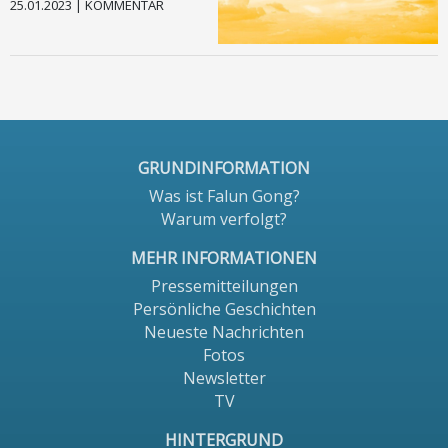
25.01.2023 | KOMMENTAR
TV
Kontakt
Facebook
GRUNDINFORMATION
Instagram
Was ist Falun Gong?
Warum verfolgt?
Impressum
MEHR INFORMATIONEN
Datenschutz
Pressemitteilungen
Persönliche Geschichten
Andere Sprachen
Neueste Nachrichten
Fotos
Newsletter
TV
HINTERGRUND