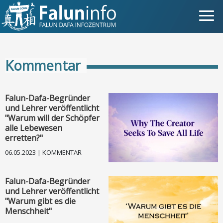
Was ist Falun Gong?
Kommentar
Warum verfolgt?
Pressemitteilungen
Falun-Dafa-Begründer
und Lehrer veröffentlicht
Statements
"Warum will der Schöpfer
alle Lebewesen
erretten?"
Persönliche Geschichten
06.05.2023 | KOMMENTAR
Neueste Nachrichten
Falun-Dafa-Begründer
und Lehrer veröffentlicht
Newsletter
"Warum gibt es die
Menschheit"
Fotos