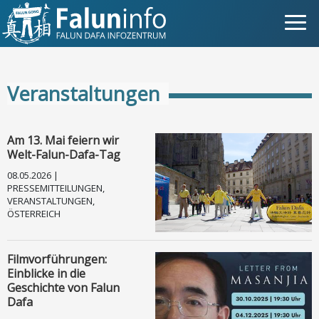
Was ist Falun Gong?
Veranstaltungen
Warum verfolgt?
Pressemitteilungen
Am 13. Mai feiern wir
Welt-Falun-Dafa-Tag
Statements
08.05.2026 |
PRESSEMITTEILUNGEN,
VERANSTALTUNGEN,
Persönliche Geschichten
ÖSTERREICH
Neueste Nachrichten
Filmvorführungen:
Einblicke in die
Newsletter
Geschichte von Falun
Dafa
Fotos