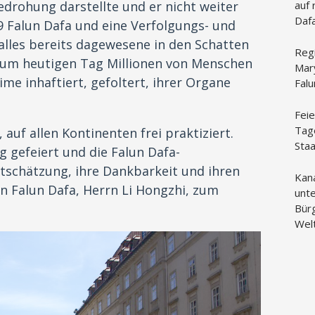
drohung darstellte und er nicht weiter
auf 
Daf
99 Falun Dafa und eine Verfolgungs- und
lles bereits dagewesene in den Schatten
Reg
s zum heutigen Tag Millionen von Menschen
Mar
me inhaftiert, gefoltert, ihrer Organe
Fal
Feie
Tag
 auf allen Kontinenten frei praktiziert.
Sta
g gefeiert und die Falun Dafa-
rtschätzung, ihre Dankbarkeit und ihren
Kan
 Falun Dafa, Herrn Li Hongzhi, zum
unte
Bür
Wel