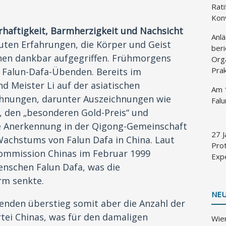
Rati
Kon
haftigkeit, Barmherzigkeit und Nachsicht
Anlä
uten Erfahrungen, die Körper und Geist
beri
hen dankbar aufgegriffen. Frühmorgens
Org
Prak
it Falun-Dafa-Übenden. Bereits im
d Meister Li auf der asiatischen
Am 1
hnungen, darunter Auszeichnungen wie
Fal
“, den „besonderen Gold-Preis“ und
se Anerkennung in der Qigong-Gemeinschaft
27 J
Wachstums von Falun Dafa in China. Laut
Prot
ommission Chinas im Februar 1999
Expe
Menschen Falun Dafa, was die
rm senkte.
NEU
renden überstieg somit aber die Anzahl der
tei Chinas, was für den damaligen
Wien