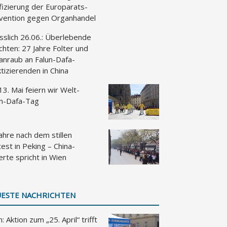
fizierung der Europarats-
vention gegen Organhandel
sslich 26.06.: Überlebende
chten: 27 Jahre Folter und
anraub an Falun-Dafa-
tizierenden in China
3. Mai feiern wir Welt-
un-Dafa-Tag
ahre nach dem stillen
est in Peking – China-
rte spricht in Wien
ESTE NACHRICHTEN
: Aktion zum „25. April“ trifft