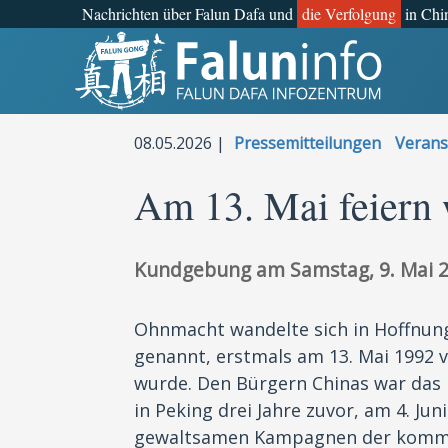
Nachrichten über Falun Dafa und
die Verfolgung
in Chi
Was ist Falun Gong?
Warum verfolgt?
08.05.2026 |
Pressemitteilungen
Verans
Pressemitteilungen
Am 13. Mai feiern 
Statements
Kundgebung am Samstag, 9. Mai 20
Persönliche Geschichten
Ohnmacht wandelte sich in Hoffnun
Neueste Nachrichten
genannt, erstmals am 13. Mai 1992 vo
wurde. Den Bürgern Chinas war da
Newsletter
in Peking drei Jahre zuvor, am 4. J
gewaltsamen Kampagnen der kommun