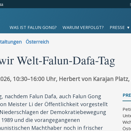
na
WAS IST FALUN GONG?
WARUM VERFOLGT?
PRESSE
taltungen
Österreich
wir Welt-Falun-Dafa-Tag
26, 10:30–16:00 Uhr, Herbert von Karajan Platz,
PRE
g, nachdem Falun Dafa, auch Falun Gong
n Meister Li der Öffentlichkeit vorgestellt
Peti
s Niederschlagen der Demokratiebewegung
Unt
uni 1989 und die vorangegangenen
Wich
istischen Machthaber noch in frischer
Öst