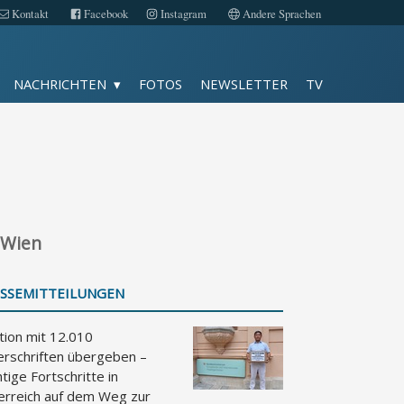
Kontakt
Facebook
Instagram
Andere Sprachen
Fotos
NACHRICHTEN
FOTOS
NEWSLETTER
TV
TV
Kontakt
Facebook
 Wien
Instagram
SSEMITTEILUNGEN
Impressum
tion mit 12.010
Datenschutz
erschriften übergeben –
tige Fortschritte in
Andere Sprachen
erreich auf dem Weg zur