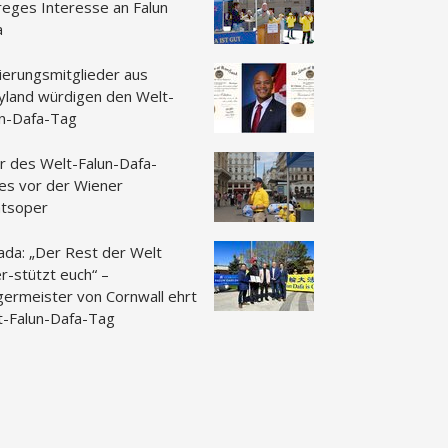
reges Interesse an Falun
a
ierungsmitglieder aus
yland würdigen den Welt-
un-Dafa-Tag
r des Welt-Falun-Dafa-
es vor der Wiener
atsoper
ada: „Der Rest der Welt
r-stützt euch“ –
germeister von Cornwall ehrt
t-Falun-Dafa-Tag