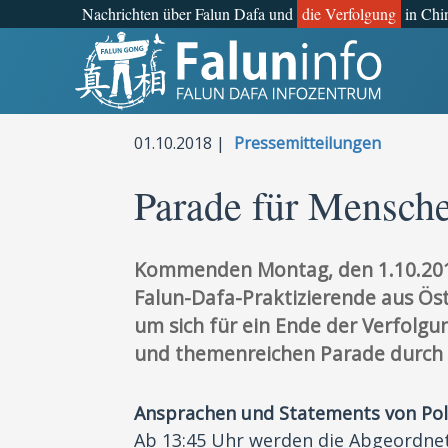
Nachrichten über Falun Dafa und
die Verfolgung
in Chi
Was ist Falun Gong?
Warum verfolgt?
01.10.2018 |
Pressemitteilungen
Pressemitteilungen
Parade für Mensche
Statements
Kommenden Montag, den 1.10.2018
Persönliche Geschichten
Falun-Dafa-Praktizierende aus Ös
um sich für ein Ende der Verfolgu
Neueste Nachrichten
und themenreichen Parade durch 
Newsletter
Ansprachen und Statements von Pol
Ab 13:45 Uhr werden die Abgeordn