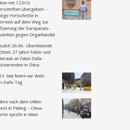
tion mit 12.010
erschriften übergeben –
tige Fortschritte in
erreich auf dem Weg zur
fizierung der Europarats-
vention gegen Organhandel
sslich 26.06.: Überlebende
chten: 27 Jahre Folter und
anraub an Falun-Dafa-
tizierenden in China
3. Mai feiern wir Welt-
un-Dafa-Tag
ahre nach dem stillen
est in Peking – China-
rte spricht in Wien