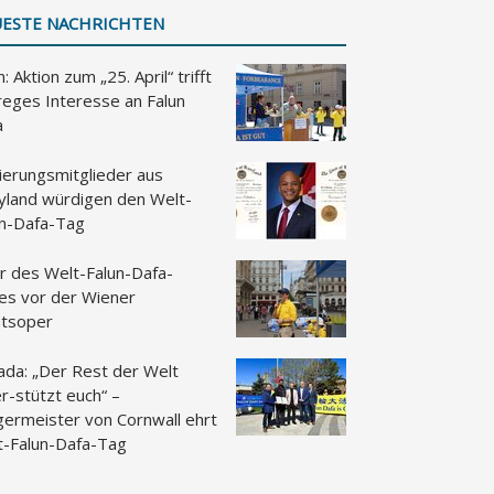
ESTE NACHRICHTEN
: Aktion zum „25. April“ trifft
reges Interesse an Falun
a
ierungsmitglieder aus
yland würdigen den Welt-
un-Dafa-Tag
r des Welt-Falun-Dafa-
es vor der Wiener
atsoper
ada: „Der Rest der Welt
r-stützt euch“ –
germeister von Cornwall ehrt
t-Falun-Dafa-Tag