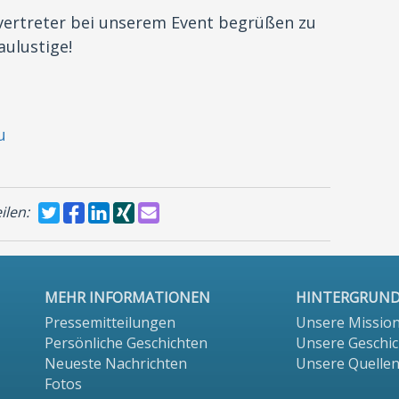
vertreter bei unserem Event begrüßen zu
aulustige!
u
ilen:
MEHR INFORMATIONEN
HINTERGRUN
Pressemitteilungen
Unsere Missio
Persönliche Geschichten
Unsere Geschic
Neueste Nachrichten
Unsere Quelle
Fotos