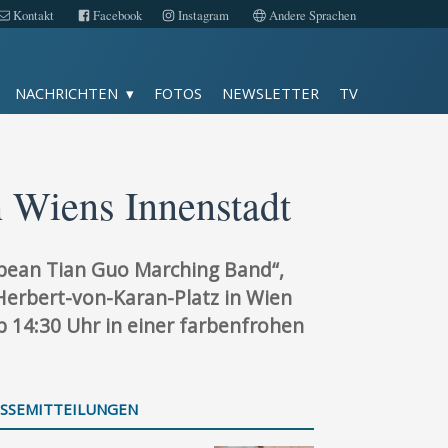
Kontakt
Facebook
Instagram
Andere Sprachen
Fotos
NACHRICHTEN
FOTOS
NEWSLETTER
TV
TV
Kontakt
 Wiens Innenstadt
Facebook
pean Tian Guo Marching Band“,
Instagram
erbert-von-Karan-Platz in Wien
b 14:30 Uhr in einer farbenfrohen
Impressum
Datenschutz
SSEMITTEILUNGEN
Andere Sprachen