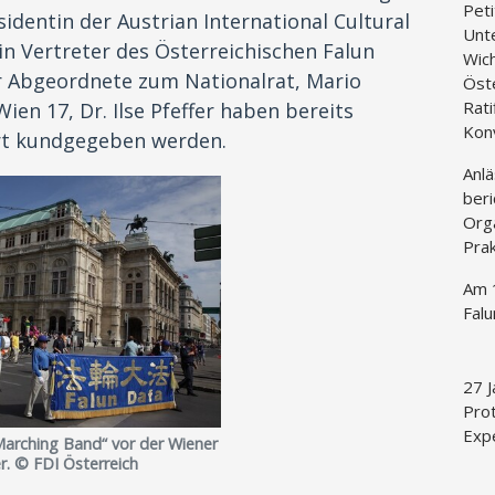
Peti
identin der Austrian International Cultural
Unt
n Vertreter des Österreichischen Falun
Wich
r Abgeordnete zum Nationalrat, Mario
Öst
Rati
ien 17, Dr. Ilse Pfeffer haben bereits
Kon
rt kundgegeben werden.
Anlä
beri
Org
Prak
Am 1
Fal
27 J
Prot
Expe
arching Band“ vor der Wiener
r. © FDI Österreich