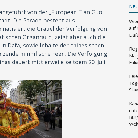
NEU
 angeführt von der „European Tian Guo
adt. Die Parade besteht aus
Wien
auf 
matisiert die Gräuel der Verfolgung von
Daf
atischen Organraub, zeigt aber auch die
un Dafa, sowie Inhalte der chinesischen
Reg
anzende himmlische Feen. Die Verfolgung
Mar
nas dauert mittlerweile seitdem 20. Juli
Fal
Feie
Tag
Sta
Kan
unte
Bür
Wel