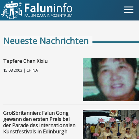
Was ist Falun Gong?
Neueste Nachrichten
Warum verfolgt?
Pressemitteilungen
Tapfere Chen Xixiu
15.08.2003 | CHINA
Statements
Persönliche Geschichten
Neueste Nachrichten
Großbritannien: Falun Gong
gewann den ersten Preis bei
Newsletter
der Parade des internationalen
Kunstfestivals in Edinburgh
Fotos