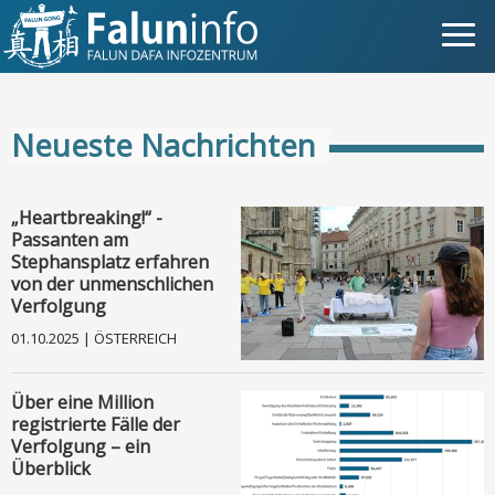
Was ist Falun Gong?
Neueste Nachrichten
Warum verfolgt?
Pressemitteilungen
„Heartbreaking!“ -
Passanten am
Statements
Stephansplatz erfahren
von der unmenschlichen
Verfolgung
Persönliche Geschichten
01.10.2025 | ÖSTERREICH
Neueste Nachrichten
Über eine Million
registrierte Fälle der
Newsletter
Verfolgung – ein
Überblick
Fotos