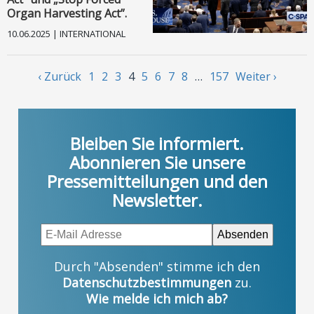
Organ Harvesting Act”.
10.06.2025 | INTERNATIONAL
‹ Zurück
1
2
3
4
5
6
7
8
…
157
Weiter ›
Bleiben Sie informiert.
Abonnieren Sie unsere
Pressemitteilungen und den
Newsletter.
Durch "Absenden" stimme ich den
Datenschutzbestimmungen
zu.
Wie melde ich mich ab?